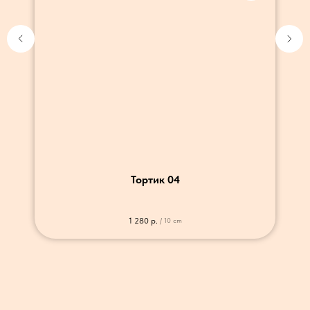
Тортик 04
1 280
р.
/
10 cm