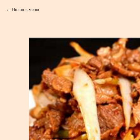
Назад в меню